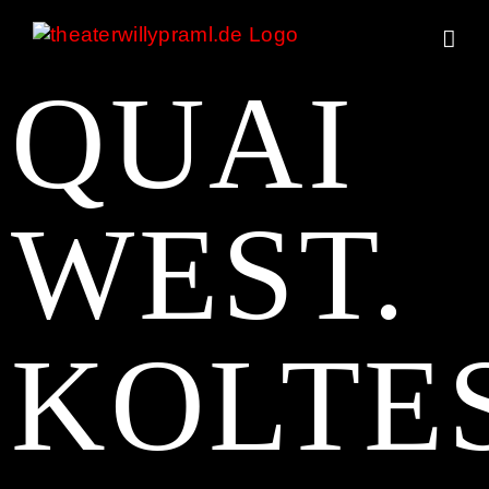
Zum
Inhalt
springen
QUAI
WEST.
KOLTE