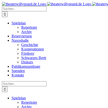
Zum
Inhalt
Suche
springen
nach:
Spielplan
Repertoire
Archiv
Reservierung
Naxoshalle
Geschichte
Kooperationen
Förderer
Schwarzes Brett
Diskurs
Publikumsumfrage
Spenden
Kontakt
Suche
nach:
Spielplan
Repertoire
Archiv