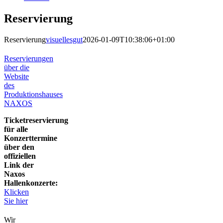
Reservierung
Reservierung
visuellesgut
2026-01-09T10:38:06+01:00
Reservierungen
über die
Website
des
Produktionshauses
NAXOS
Ticketreservierung
für alle
Konzerttermine
über den
offiziellen
Link der
Naxos
Hallenkonzerte:
Klicken
Sie hier
Wir