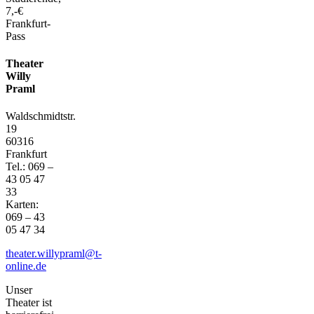
7,-€
Frankfurt-
Pass
Theater
Willy
Praml
Waldschmidtstr.
19
60316
Frankfurt
Tel.: 069 –
43 05 47
33
Karten:
069 – 43
05 47 34
theater.willypraml@t-
online.de
Unser
Theater ist