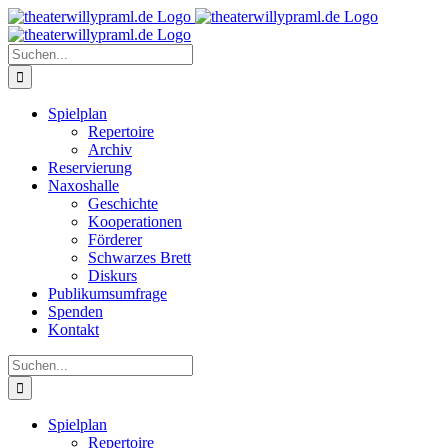
Zum
Inhalt
springen
Suche
nach:
Spielplan
Repertoire
Archiv
Reservierung
Naxoshalle
Geschichte
Kooperationen
Förderer
Schwarzes Brett
Diskurs
Publikumsumfrage
Spenden
Kontakt
Suche
nach:
Spielplan
Repertoire