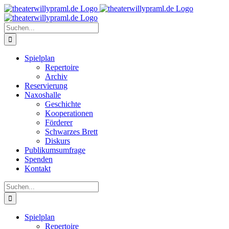
Zum
Inhalt
springen
Suche
nach:
Spielplan
Repertoire
Archiv
Reservierung
Naxoshalle
Geschichte
Kooperationen
Förderer
Schwarzes Brett
Diskurs
Publikumsumfrage
Spenden
Kontakt
Suche
nach:
Spielplan
Repertoire