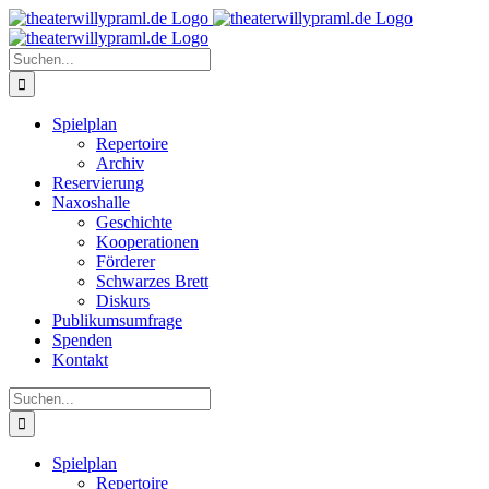
Zum
Inhalt
springen
Suche
nach:
Spielplan
Repertoire
Archiv
Reservierung
Naxoshalle
Geschichte
Kooperationen
Förderer
Schwarzes Brett
Diskurs
Publikumsumfrage
Spenden
Kontakt
Suche
nach:
Spielplan
Repertoire