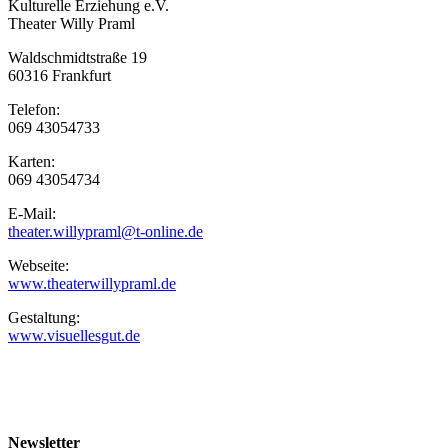
Kulturelle Erziehung e.V.
Theater Willy Praml
Waldschmidtstraße 19
60316 Frankfurt
Telefon:
069 43054733
Karten:
069 43054734
E-Mail:
theater.willypraml@t-online.de
Webseite:
www.theaterwillypraml.de
Gestaltung:
www.visuellesgut.de
Newsletter