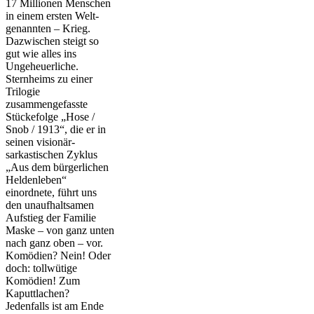
17 Millionen Menschen
in einem ersten Welt-
genannten – Krieg.
Dazwischen steigt so
gut wie alles ins
Ungeheuerliche.
Sternheims zu einer
Trilogie
zusammengefasste
Stückefolge „Hose /
Snob / 1913“, die er in
seinen visionär-
sarkastischen Zyklus
„Aus dem bürgerlichen
Heldenleben“
einordnete, führt uns
den unaufhaltsamen
Aufstieg der Familie
Maske – von ganz unten
nach ganz oben – vor.
Komödien? Nein! Oder
doch: tollwütige
Komödien! Zum
Kaputtlachen?
Jedenfalls ist am Ende