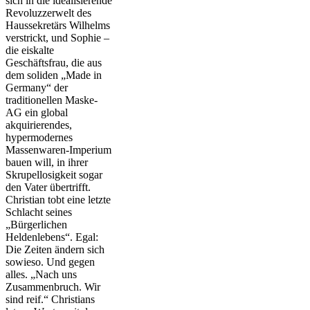
sich in die idealisierende
Revoluzzerwelt des
Haussekretärs Wilhelms
verstrickt, und Sophie –
die eiskalte
Geschäftsfrau, die aus
dem soliden „Made in
Germany“ der
traditionellen Maske-
AG ein global
akquirierendes,
hypermodernes
Massenwaren-Imperium
bauen will, in ihrer
Skrupellosigkeit sogar
den Vater übertrifft.
Christian tobt eine letzte
Schlacht seines
„Bürgerlichen
Heldenlebens“. Egal:
Die Zeiten ändern sich
sowieso. Und gegen
alles. „Nach uns
Zusammenbruch. Wir
sind reif.“ Christians