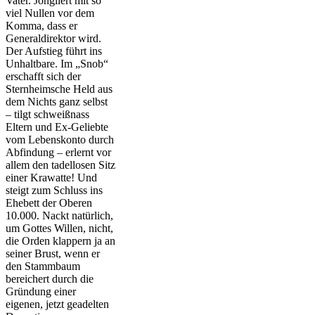
Vater. Jongliert mit so
viel Nullen vor dem
Komma, dass er
Generaldirektor wird.
Der Aufstieg führt ins
Unhaltbare. Im „Snob“
erschafft sich der
Sternheimsche Held aus
dem Nichts ganz selbst
– tilgt schweißnass
Eltern und Ex-Geliebte
vom Lebenskonto durch
Abfindung – erlernt vor
allem den tadellosen Sitz
einer Krawatte! Und
steigt zum Schluss ins
Ehebett der Oberen
10.000. Nackt natürlich,
um Gottes Willen, nicht,
die Orden klappern ja an
seiner Brust, wenn er
den Stammbaum
bereichert durch die
Gründung einer
eigenen, jetzt geadelten