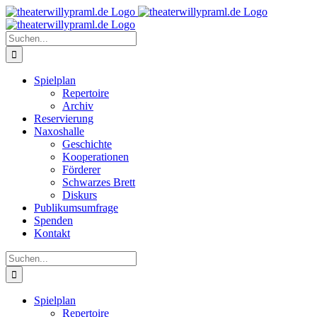
Zum
Inhalt
springen
Suche
nach:
Spielplan
Repertoire
Archiv
Reservierung
Naxoshalle
Geschichte
Kooperationen
Förderer
Schwarzes Brett
Diskurs
Publikumsumfrage
Spenden
Kontakt
Suche
nach:
Spielplan
Repertoire