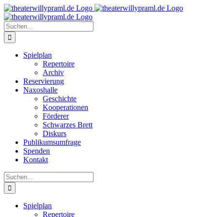
Zum
Inhalt
springen
Suche
nach:
Spielplan
Repertoire
Archiv
Reservierung
Naxoshalle
Geschichte
Kooperationen
Förderer
Schwarzes Brett
Diskurs
Publikumsumfrage
Spenden
Kontakt
Suche
nach:
Spielplan
Repertoire