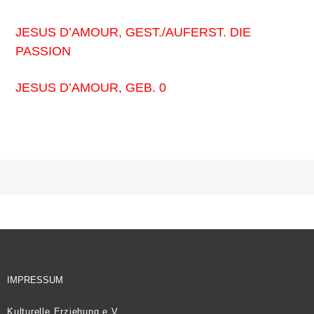
JESUS D’AMOUR, GEST./AUFERST. DIE
PASSION
JESUS D’AMOUR, GEB. 0
IMPRESSUM
Kulturelle Erziehung e.V.