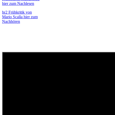
hier zum Nachlesen
hr2 Frühkritik von
Mario Scalla hier zum
Nachhören