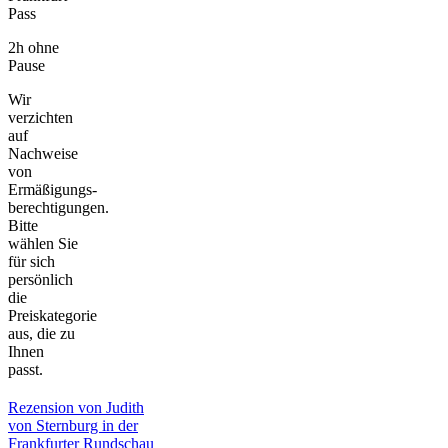
Pass
2h ohne
Pause
Wir
verzichten
auf
Nachweise
von
Ermäßigungs-
berechtigungen.
Bitte
wählen Sie
für sich
persönlich
die
Preiskategorie
aus, die zu
Ihnen
passt.
Rezension von Judith
von Sternburg in der
Frankfurter Rundschau