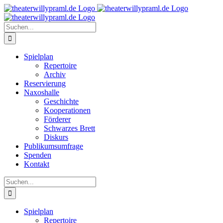
Zum
Inhalt
springen
Suche
nach:
Spielplan
Repertoire
Archiv
Reservierung
Naxoshalle
Geschichte
Kooperationen
Förderer
Schwarzes Brett
Diskurs
Publikumsumfrage
Spenden
Kontakt
Suche
nach:
Spielplan
Repertoire