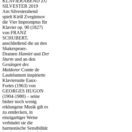
KLAVIERABEND ZU
SILVESTER 2019
Am Silvesterabend
spielt Kirill Zvegintsov
die Vier Impromptus für
Klavier op. 90 (1827)
von FRANZ
SCHUBERT,
anschließend die an den
Shakespeare-
Dramen
Hamlet
und
Der
Sturm
und an den
G
esängen des
Maldoror
Comte de
Lautréamont inspirierte
Klaviersuite Eaux-
Fortes (1963) von
GEORGES HUGON
(1904-1980) – seine
bisher noch wenig
erklungene Musik gilt es
zu entdecken, in
einzigartiger Weise
verbindet sie die
harmonische Sensibilität