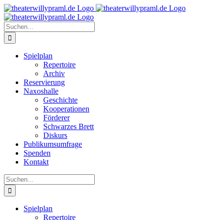
Zum
Inhalt
springen
Suche
nach:
Spielplan
Repertoire
Archiv
Reservierung
Naxoshalle
Geschichte
Kooperationen
Förderer
Schwarzes Brett
Diskurs
Publikumsumfrage
Spenden
Kontakt
Suche
nach:
Spielplan
Repertoire