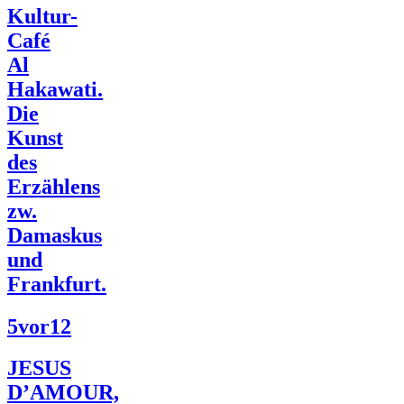
Kultur-
Café
Al
Hakawati.
Die
Kunst
des
Erzählens
zw.
Damaskus
und
Frankfurt.
5vor12
JESUS
D’AMOUR,