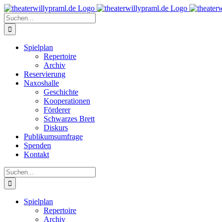
Zum
Inhalt
Suche
springen
nach:
Spielplan
Repertoire
Archiv
Reservierung
Naxoshalle
Geschichte
Kooperationen
Förderer
Schwarzes Brett
Diskurs
Publikumsumfrage
Spenden
Kontakt
Suche
nach:
Spielplan
Repertoire
Archiv