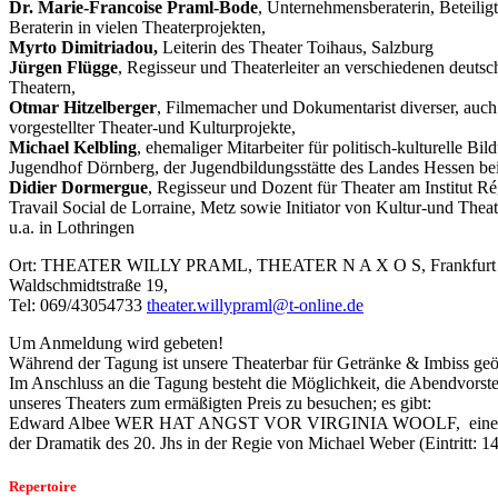
Dr. Marie-Francoise Praml-Bode
, Unternehmensberaterin, Beteilig
Beraterin in vielen Theaterprojekten,
Myrto Dimitriadou,
Leiterin des Theater Toihaus, Salzburg
Jürgen Flügge
, Regisseur und Theaterleiter an verschiedenen deutsc
Theatern,
Otmar Hitzelberger
, Filmemacher und Dokumentarist diverser, auch
vorgestellter Theater-und Kulturprojekte,
Michael Kelbling
, ehemaliger Mitarbeiter für politisch-kulturelle Bi
Jugendhof Dörnberg, der Jugendbildungsstätte des Landes Hessen bei
Didier Dormergue
, Regisseur und Dozent für Theater am Institut R
Travail Social de Lorraine, Metz sowie Initiator von Kultur-und Thea
u.a. in Lothringen
Ort: THEATER WILLY PRAML, THEATER N A X O S, Frankfurt 
Waldschmidtstraße 19,
Tel: 069/43054733
theater.willypraml@t-online.de
Um Anmeldung wird gebeten!
Während der Tagung ist unsere Theaterbar für Getränke & Imbiss geö
Im Anschluss an die Tagung besteht die Möglichkeit, die Abendvorst
unseres Theaters zum ermäßigten Preis zu besuchen; es gibt:
Edward Albee WER HAT ANGST VOR VIRGINIA WOOLF,
ein
der Dramatik des 20. Jhs in der Regie von Michael Weber (Eintritt: 14
Repertoire