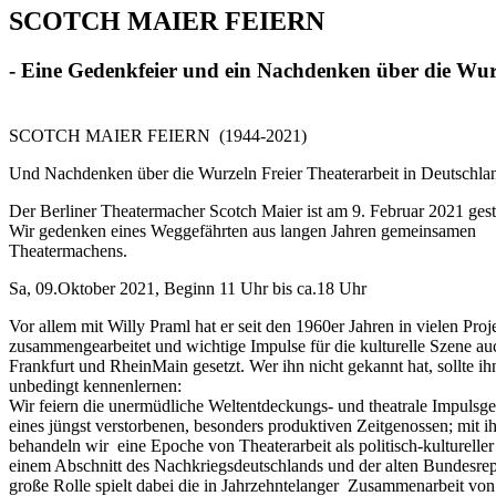
SCOTCH MAIER FEIERN
- Eine Gedenkfeier und ein Nachdenken über die Wurz
SCOTCH MAIER FEIERN
(1944-2021)
Und Nachdenken über die Wurzeln Freier Theaterarbeit in Deutschla
Der Berliner Theatermacher Scotch Maier ist am 9. Februar 2021 ges
Wir gedenken eines Weggefährten aus langen Jahren gemeinsamen
Theatermachens.
Sa, 09.Oktober 2021, Beginn 11 Uhr bis ca.18 Uhr
Vor allem mit Willy Praml hat er seit den 1960er Jahren in vielen Proj
zusammengearbeitet und wichtige Impulse für die kulturelle Szene au
Frankfurt und RheinMain gesetzt. Wer ihn nicht gekannt hat, sollte ihn
unbedingt kennenlernen:
Wir feiern die unermüdliche Weltentdeckungs- und theatrale Impulsg
eines jüngst verstorbenen, besonders produktiven Zeitgenossen; mit 
behandeln wir
eine Epoche von Theaterarbeit als politisch-kulturelle
einem Abschnitt des Nachkriegsdeutschlands und der alten Bundesrep
große Rolle spielt dabei die in Jahrzehntelanger
Zusammenarbeit von