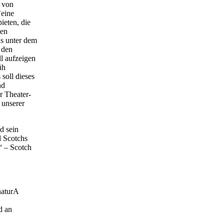
g von
`eine
ieten, die
hen
ns unter dem
 den
l aufzeigen
üh
soll dieses
nd
r Theater-
 unserer
d sein
d Scotchs
– Scotch
naturA
d an