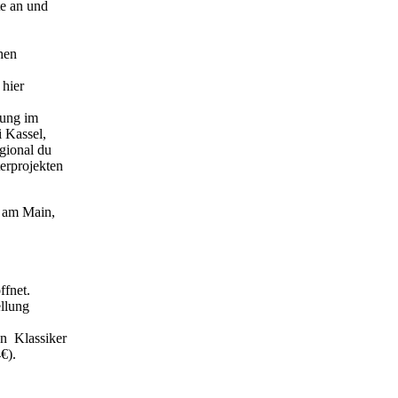
te an und
hen
 hier
ldung im
 Kassel,
égional du
terprojekten
am Main,
ffnet.
ellung
en
Klassiker
€).