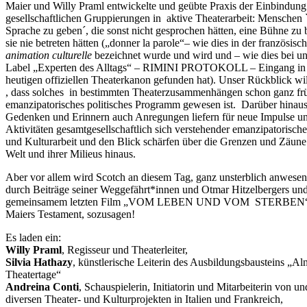
Maier und Willy Praml entwickelte und geübte Praxis der Einbindun
gesellschaftlichen Gruppierungen in
aktive Theaterarbeit: Menschen 
Sprache zu geben´, die sonst nicht gesprochen hätten, eine Bühne zu b
sie nie betreten hätten („donner la parole“– wie dies in der französisc
animation culturelle
bezeichnet wurde und wird und – wie dies bei u
Label „Experten des Alltags“ – RIMINI PROTOKOLL – Eingang in
heutigen offiziellen Theaterkanon gefunden hat). Unser Rückblick wil
, dass solches
in bestimmten Theaterzusammenhängen schon ganz fr
emanzipatorisches politisches Programm gewesen ist.
Darüber hinaus 
Gedenken und Erinnern auch Anregungen liefern für neue Impulse u
Aktivitäten gesamtgesellschaftlich sich verstehender emanzipatorische
und Kulturarbeit und den Blick schärfen über die Grenzen und Zäune
Welt und ihrer Milieus hinaus.
Aber vor allem wird Scotch an diesem Tag, ganz unsterblich anwesen
durch Beiträge seiner Weggefährt*innen und Otmar Hitzelbergers un
gemeinsamem letzten Film „VOM LEBEN UND VOM
STERBEN“ 
Maiers Testament, sozusagen!
Es laden ein:
Willy Praml
, Regisseur und Theaterleiter,
Silvia Hathazy
, künstlerische Leiterin des Ausbildungsbausteins „Al
Theatertage“
Andreina Conti
, Schauspielerin, Initiatorin und Mitarbeiterin von un
diversen Theater- und Kulturprojekten in Italien und Frankreich,