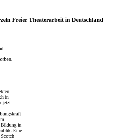
eln Freier Theaterarbeit in Deutschland
nd
torben.
ekten
ch in
 jetzt
ebungskraft
ihm
r Bildung in
ublik. Eine
 Scotch