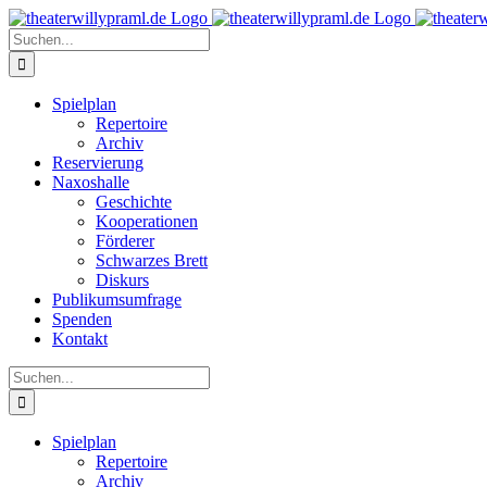
Zum
Inhalt
Suche
springen
nach:
Spielplan
Repertoire
Archiv
Reservierung
Naxoshalle
Geschichte
Kooperationen
Förderer
Schwarzes Brett
Diskurs
Publikumsumfrage
Spenden
Kontakt
Suche
nach:
Spielplan
Repertoire
Archiv