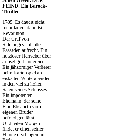
Julien Green. DER
FEIND. Ein Barock-
Thriller
1785. Es dauert nicht
mehr lange, dann ist
Revolution.
Der Graf von
Silleranges hält alle
Fassaden aufrecht. Ein
nutzloser Herrscher über
armselige Ländereien.
Ein jähzorniger Verlierer
beim Kartenspiel an
eiskalten Winterabenden
in den viel zu hohen
Sälen seines Schlosses.
Ein impotenter
Ehemann, der seine
Frau Elisabeth vom
eigenen Bruder
befriedigen lässt.
Und jeden Morgen
findet er einen seiner
Hunde erschlagen im