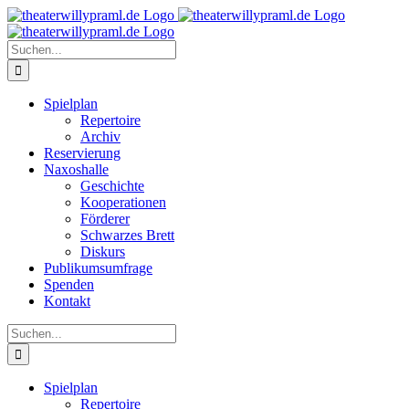
Zum
Inhalt
springen
Suche
nach:
Spielplan
Repertoire
Archiv
Reservierung
Naxoshalle
Geschichte
Kooperationen
Förderer
Schwarzes Brett
Diskurs
Publikumsumfrage
Spenden
Kontakt
Suche
nach:
Spielplan
Repertoire