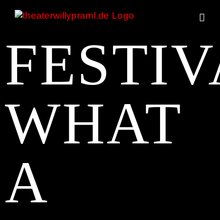
Zum
Inhalt
springen
FESTIV
WHAT
A