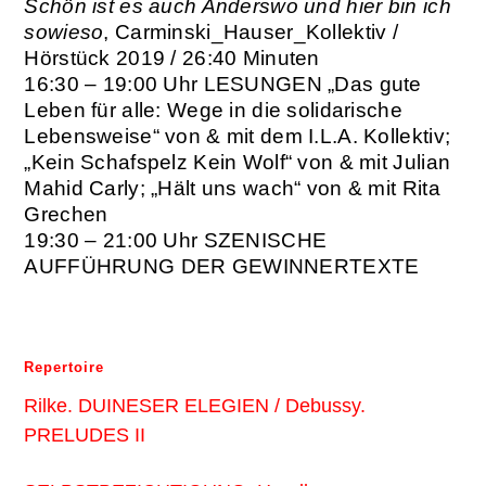
Schön ist es auch Anderswo und hier bin ich
sowieso
, Carminski_Hauser_Kollektiv /
Hörstück 2019 / 26:40 Minuten
16:30 – 19:00 Uhr
LESUNGEN „Das gute
Leben für alle: Wege in die solidarische
Lebensweise“ von & mit dem I.L.A. Kollektiv;
„Kein Schafspelz Kein Wolf“ von & mit Julian
Mahid Carly; „Hält uns wach“ von & mit Rita
Grechen
19:30 – 21:00 Uhr
SZENISCHE
AUFFÜHRUNG DER GEWINNERTEXTE
Repertoire
Rilke. DUINESER ELEGIEN / Debussy.
PRELUDES II