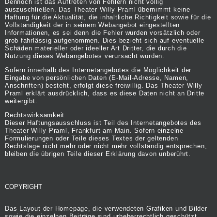
Dennoch ist das Auftreten von Fehlern nicht völlig
auszuschließen. Das Theater Willy Praml übernimmt keine
Haftung für die Aktualität, die inhaltliche Richtigkeit sowie für die
Vollständigkeit der in seinem Webangebot eingestellten
Informationen, es sei denn die Fehler wurden vorsätzlich oder
grob fahrlässig aufgenommen. Dies bezieht sich auf eventuelle
Schäden materieller oder ideeller Art Dritter, die durch die
Nutzung dieses Webangebotes verursacht wurden.
Sofern innerhalb des Internetangebotes die Möglichkeit der
Eingabe von persönlichen Daten (E-Mail-Adresse, Namen,
Anschriften) besteht, erfolgt diese freiwillig. Das Theater Willy
Praml erklärt ausdrücklich, dass es diese Daten nicht an Dritte
weitergibt.
Rechtswirksamkeit
Dieser Haftungsausschluss ist Teil des Internetangebotes des
Theater Willy Praml, Frankfurt am Main. Sofern einzelne
Formulierungen oder Teile dieses Textes der geltenden
Rechtslage nicht mehr oder nicht mehr vollständig entsprechen,
bleiben die übrigen Teile dieser Erklärung davon unberührt.
COPYRIGHT
Das Layout der Homepage, die verwendeten Grafiken und Bilder
sowie die einzelnen Beiträge sind urheberrechtlich geschützt.