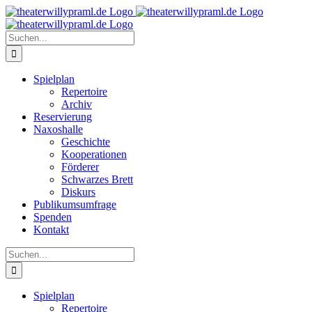
Zum
Inhalt
springen
Suche
nach:
Spielplan
Repertoire
Archiv
Reservierung
Naxoshalle
Geschichte
Kooperationen
Förderer
Schwarzes Brett
Diskurs
Publikumsumfrage
Spenden
Kontakt
Suche
nach:
Spielplan
Repertoire