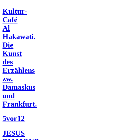
Kultur-
Café
Al
Hakawati.
Die
Kunst
des
Erzählens
zw.
Damaskus
und
Frankfurt.
5vor12
JESUS