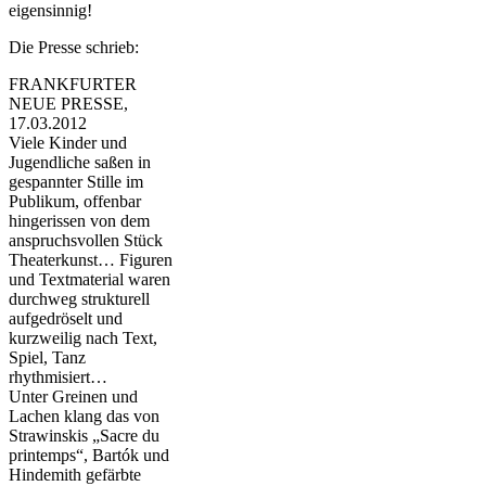
eigensinnig!
Die Presse schrieb:
FRANKFURTER
NEUE PRESSE,
17.03.2012
Viele Kinder und
Jugendliche saßen in
gespannter Stille im
Publikum, offenbar
hingerissen von dem
anspruchsvollen Stück
Theaterkunst… Figuren
und Textmaterial waren
durchweg strukturell
aufgedröselt und
kurzweilig nach Text,
Spiel, Tanz
rhythmisiert…
Unter Greinen und
Lachen klang das von
Strawinskis „Sacre du
printemps“, Bartók und
Hindemith gefärbte