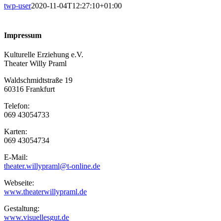
twp-user
2020-11-04T12:27:10+01:00
Impressum
Kulturelle Erziehung e.V.
Theater Willy Praml
Waldschmidtstraße 19
60316 Frankfurt
Telefon:
069 43054733
Karten:
069 43054734
E-Mail:
theater.willypraml@t-online.de
Webseite:
www.theaterwillypraml.de
Gestaltung:
www.visuellesgut.de