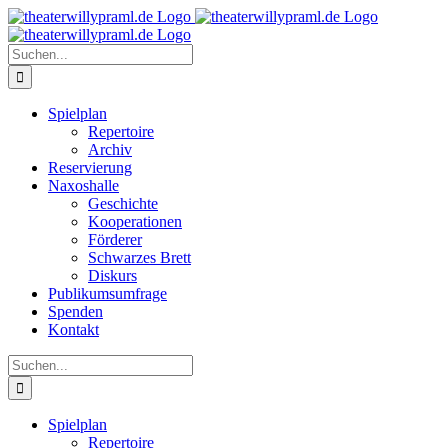
Zum
Inhalt
springen
Suche
nach:
Spielplan
Repertoire
Archiv
Reservierung
Naxoshalle
Geschichte
Kooperationen
Förderer
Schwarzes Brett
Diskurs
Publikumsumfrage
Spenden
Kontakt
Suche
nach:
Spielplan
Repertoire