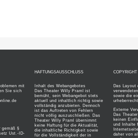
HAFTUNGSAUSSCHLUSS
COPYRIGHT
roblemen mit
Inhalt des Webangebotes
Das Layout 
en Sie sich
Das Theater Willy Praml ist
verwendeten
bemüht, sein Webangebot stets
sowie die ei
online.de
aktuell und inhaltlich richtig sowie
urheberrecht
vollständig anzubieten. Dennoch
Externe Ver
ist das Auftreten von Fehlern
Das Theater
nicht völlig auszuschließen. Das
keinen Einf
Theater Willy Praml übernimmt
und Inhalte 
keine Haftung für die Aktualität,
r gemäß §
Internetseit
die inhaltliche Richtigkeit sowie
etz Ust.-ID-
daher von al
für die Vollständigkeit der in