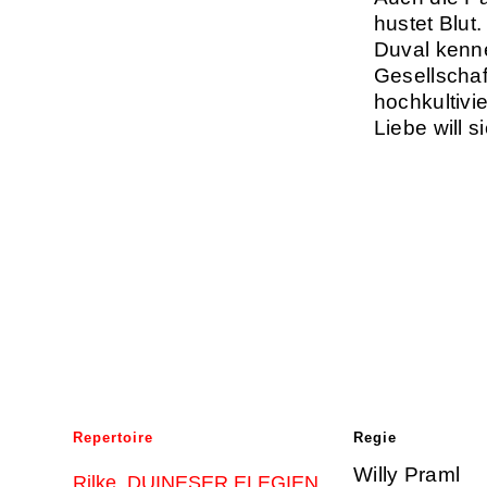
hustet Blut.
Duval kenne
Gesellschaf
hochkultivi
Liebe will s
Repertoire
Regie
Willy Praml
Rilke. DUINESER ELEGIEN