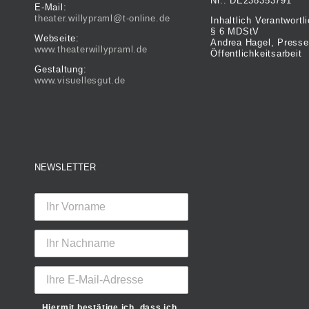
Nr.: DE238353791
E-Mail:
theater.willypraml@t-online.de
Inhaltlich Verantwort
§ 6 MDStV
Webseite:
Andrea Hagel, Presse
www.theaterwillypraml.de
Öffentlichkeitsarbeit
Gestaltung:
www.visuellesgut.de
NEWSLETTER
Hiermit bestätige ich, dass ich