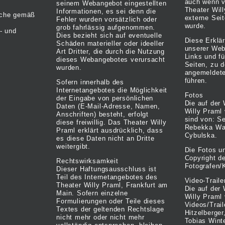
auch wenn v
seinem Webangebot eingestellten
Theater Will
Informationen, es sei denn die
liche gemäß
externe Seit
Fehler wurden vorsätzlich oder
wurde.
grob fahrlässig aufgenommen.
- und
Dies bezieht sich auf eventuelle
Diese Erkläru
Schäden materieller oder ideeller
unserer Web
Art Dritter, die durch die Nutzung
Links und fü
dieses Webangebotes verursacht
Seiten, zu d
wurden.
angemeldete
führen.
Sofern innerhalb des
Internetangebotes die Möglichkeit
Fotos
der Eingabe von persönlichen
Die auf der
Daten (E-Mail-Adresse, Namen,
Willy Praml
Anschriften) besteht, erfolgt
sind von: S
diese freiwillig. Das Theater Willy
Rebekka Wai
Praml erklärt ausdrücklich, dass
Cybulska.
es diese Daten nicht an Dritte
weitergibt.
Die Fotos u
Copyright de
Rechtswirksamkeit
Fotografen/
Dieser Haftungsausschluss ist
Teil des Internetangebotes des
Video-Traile
Theater Willy Praml, Frankfurt am
Die auf der
Main. Sofern einzelne
Willy Praml
Formulierungen oder Teile dieses
Videos/Trai
Textes der geltenden Rechtslage
Hitzelberge
nicht mehr oder nicht mehr
Tobias Wint