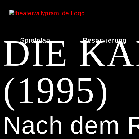
Zum
Inhalt
springen
DIE K
Spielplan
Reservierung
(1995)
Nach dem R