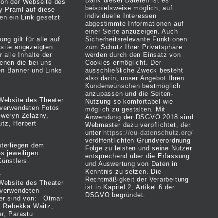
Dank dieser Dateien ist es
on der Webseite des
beispielsweise möglich, auf
y Praml auf diese
individuelle Interessen
en ein Link gesetzt
abgestimmte Informationen auf
einer Seite anzuzeigen. Auch
ng gilt für alle auf
Sicherheitsrelevante Funktionen
site angezeigten
zum Schutz Ihrer Privatsphäre
r alle Inhalte der
werden durch den Einsatz von
enen die bei uns
Cookies ermöglicht. Der
n Banner und Links
ausschließliche Zweck besteht
also darin, unser Angebot Ihren
Kundenwünschen bestmöglich
anzupassen und die Seiten-
 Website des Theater
Nutzung so komfortabel wie
 verwendeten Fotos
möglich zu gestalten. Mit
eweryn Zelazny,
Anwendung der DSGVO 2018 sind
tz, Herbert
Webmaster dazu verpflichtet, der
unter
httpss://eu-datenschutz.org/
veröffentlichten Grundverordnung
nterliegen dem
Folge zu leisten und seine Nutzer
s jeweiligen
entsprechend über die Erfassung
Künstlers.
und Auswertung von Daten in
Kenntnis zu setzen. Die
r
Rechtmäßigkeit der Verarbeitung
 Website des Theater
ist in Kapitel 2, Artikel 6 der
 verwendeten
DSGVO begründet.
ler sind von: Otmar
r, Rebekka Waitz,
er, Parastu