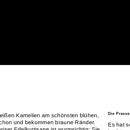
Die Presse
eißen Kamelien am schönsten blühen,
 schon und bekommen braune Ränder.
Es hat s
riser Edelkurtisane ist wurmsichtig: Sie