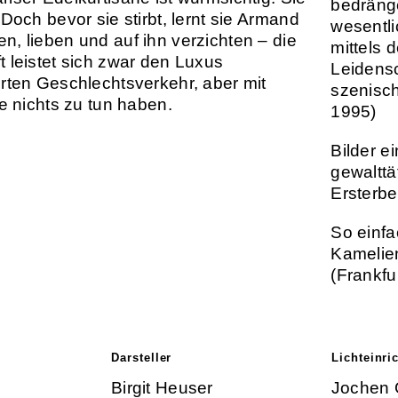
bedräng
 Doch bevor sie stirbt, lernt sie Armand
wesentl
n, lieben und auf ihn verzichten – die
mittels 
t leistet sich zwar den Luxus
Leidensc
erten Geschlechtsverkehr, aber mit
szenisch
ie nichts zu tun haben.
1995)
Bilder e
gewalttät
Ersterbe
So einfa
Kamelie
(Frankfu
Darsteller
Lichteinri
Birgit Heuser
Jochen 