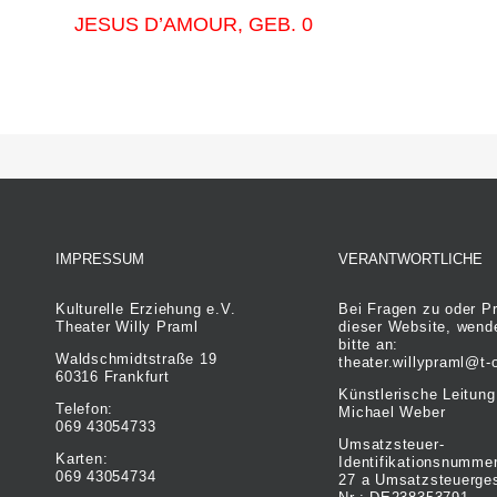
JESUS D’AMOUR, GEB. 0
IMPRESSUM
VERANTWORTLICHE
Kulturelle Erziehung e.V.
Bei Fragen zu oder P
Theater Willy Praml
dieser Website, wend
bitte an:
Waldschmidtstraße 19
theater.willypraml@t-
60316 Frankfurt
Künstlerische Leitung
Telefon:
Michael Weber
069 43054733
Umsatzsteuer-
Karten:
Identifikationsnumme
069 43054734
27 a Umsatzsteuerges