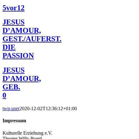
5vor12
JESUS
D’AMOUR,
GEST./AUFERST.
DIE
PASSION
JESUS
D’AMOUR,
GEB.
0
twp-user
2020-12-02T12:36:12+01:00
Impressum
Kulturelle Erziehung e.V.
Theater Willy Praml