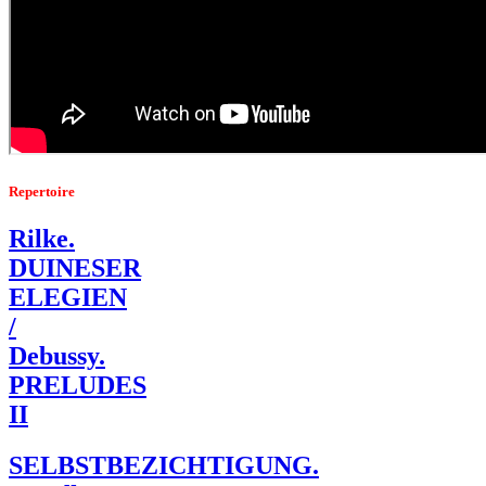
Repertoire
Rilke.
DUINESER
ELEGIEN
/
Debussy.
PRELUDES
II
SELBSTBEZICHTIGUNG.