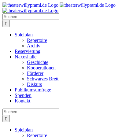
Zum
Inhalt
springen
Suche
nach:
Spielplan
Repertoire
Archiv
Reservierung
Naxoshalle
Geschichte
Kooperationen
Förderer
Schwarzes Brett
Diskurs
Publikumsumfrage
Spenden
Kontakt
Suche
nach:
Spielplan
Repertoire