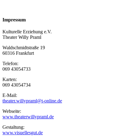
Impressum
Kulturelle Erziehung e.V.
Theater Willy Praml
Waldschmidtstraße 19
60316 Frankfurt
Telefon:
069 43054733
Karten:
069 43054734
E-Mail:
theater.willypraml@t-online.de
Webseite:
www.theaterwillypraml.de
Gestaltung:
www.visuellesgut.de